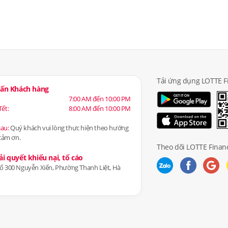
Tải ứng dụng LOTTE F
 vấn Khách hàng
7:00 AM đến 10:00 PM
Tết:
8:00 AM đến 10:00 PM
sau:
Quý khách vui lòng thực hiện theo hướng
 cảm ơn.
Theo dõi LOTTE Financ
ải quyết khiếu nại, tố cáo
số 300 Nguyễn Xiển, Phường Thanh Liệt, Hà