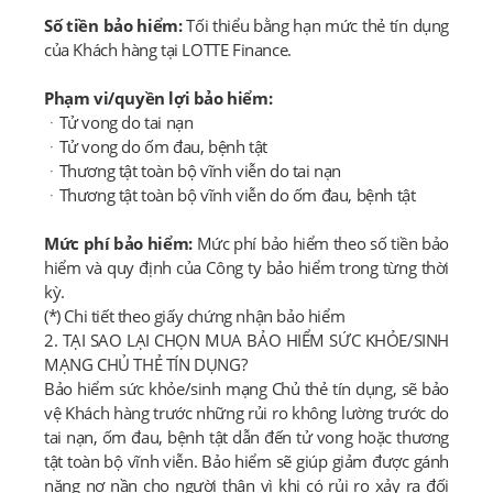
Số tiền bảo hiểm:
Tối thiểu bằng hạn mức thẻ tín dụng
của Khách hàng tại LOTTE Finance.
Phạm vi/quyền lợi bảo hiểm:
ᆞTử vong do tai nạn
ᆞTử vong do ốm đau, bệnh tật
ᆞThương tật toàn bộ vĩnh viễn do tai nạn
ᆞThương tật toàn bộ vĩnh viễn do ốm đau, bệnh tật
Mức phí bảo hiểm:
Mức phí bảo hiểm theo số tiền bảo
hiểm và quy định của Công ty bảo hiểm trong từng thời
kỳ.
(*) Chi tiết theo giấy chứng nhận bảo hiểm
2. TẠI SAO LẠI CHỌN MUA BẢO HIỂM SỨC KHỎE/SINH
MẠNG CHỦ THẺ TÍN DỤNG?
Bảo hiểm sức khỏe/sinh mạng Chủ thẻ tín dụng, sẽ bảo
vệ Khách hàng trước những rủi ro không lường trước do
tai nạn, ốm đau, bệnh tật dẫn đến tử vong hoặc thương
tật toàn bộ vĩnh viễn. Bảo hiểm sẽ giúp giảm được gánh
nặng nợ nần cho người thân vì khi có rủi ro xảy ra đối